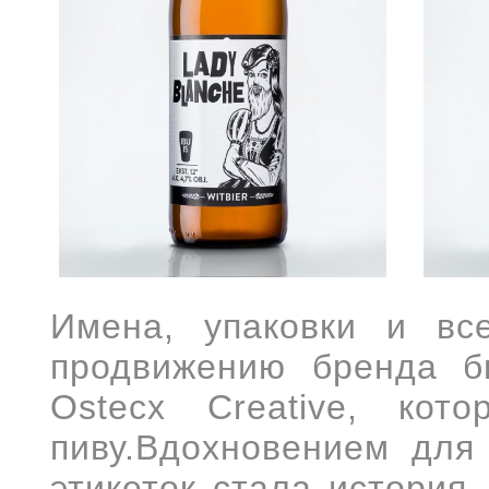
Имена,
упаковки
и все 
продвижению
бренд
а
б
Ostecx Creative,
кот
пиву
.Вдохновением для
этикеток
стала
история,