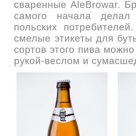
сваренн
ые
AleBrowar. Б
самого начала
делал
польских потребителей
смелые этикеты для бут
сортов этого пива можн
рукой-веслом
и сумасше