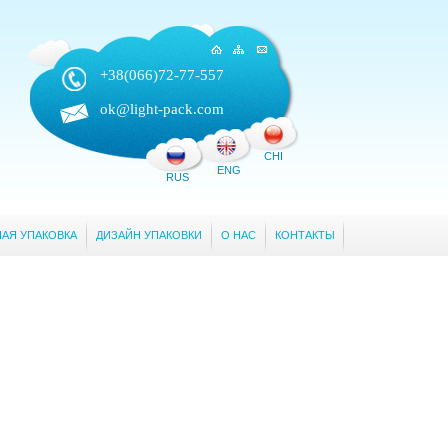
+38(066)
72-77-557
ok@light-pack.com
CHI
ENG
RUS
АЯ УПАКОВКА
ДИЗАЙН УПАКОВКИ
О НАС
КОНТАКТЫ