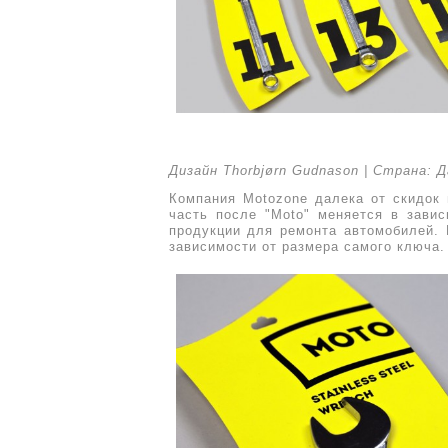
Дизайн Thorbjørn Gudnason | Страна: 
Компания Motozone
далека
от скид
о
к
часть
после "Moto" меняется в завис
продукции
для ремонта автомобилей
.
зависимости от размера самого ключа.