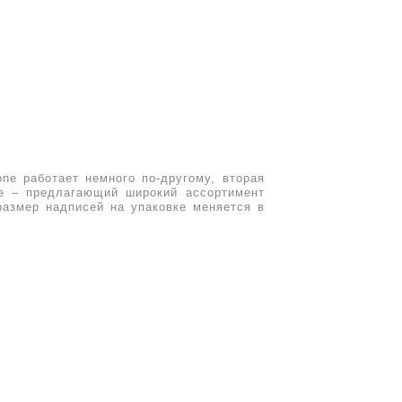
one работает немного по-другому,
вторая
ne –
предлагающий
широкий ассортимент
размер надписей на упаковке меняется в