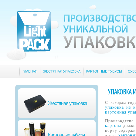
ГЛАВНАЯ
ЖЕСТЯНАЯ УПАКОВКА
КАРТОННЫЕ ТУБУСЫ
СУВ
УПАКОВКА 
С каждым год
Жестяная упаковка
упаковка из к
картонная упа
Производство
картона
должна
порчу содержи
Картонные тубусы
этого,
картонн