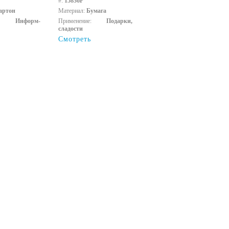
#:
15836P
артон
Материал:
Бумага
ние:
Информ-
Применение:
Подарки,
сладости
Смотреть