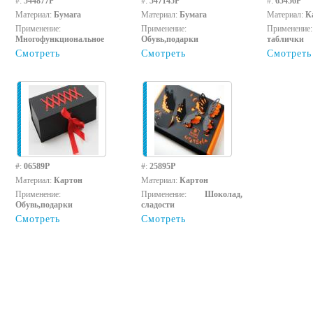
#:
544877P
#:
547145P
#:
65456P
Материал:
Бумага
Материал:
Бумага
Материал:
К
Применение:
Применение:
Примене
Многофункциональное
Обувь,подарки
таблички
Смотреть
Смотреть
Смотреть
#:
06589P
#:
25895P
Материал:
Картон
Материал:
Картон
Применение:
Применение:
Шоколад,
Обувь,подарки
сладости
Смотреть
Смотреть