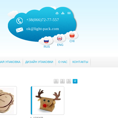
+38(066)
72-77-557
ok@light-pack.com
CHI
ENG
RUS
АЯ УПАКОВКА
ДИЗАЙН УПАКОВКИ
О НАС
КОНТАКТЫ
1
2
3
4