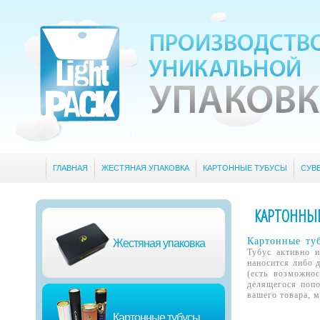
ГЛАВНАЯ
ЖЕСТЯНАЯ УПАКОВКА
КАРТОННЫЕ ТУБУСЫ
СУВ
КАРТОННЫЕ
Картонные ту
Жестяная упаковка
Тубус активно и
наносится либо 
(есть возможнос
делящегося попо
вашего товара, 
Картонные тубусы