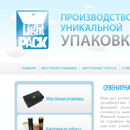
ГЛАВНАЯ
ЖЕСТЯНАЯ УПАКОВКА
КАРТОННЫЕ ТУБУСЫ
СУВ
СУВЕНИРНА
Наш цех ручно
Жестяная упаковка
дизайнерские 
формами, бол
стоимость ваш
Фишкой нашего 
на серийное пр
для чая, упак
Картонные тубусы